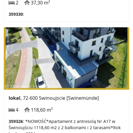
2
37,30 m²
359330
:
lokal
, 72-600 Swinoujscie [Swinemünde]
4
118,60 m²
359326
: *NOWOŚĆ*Apartament z antresolą Nr A17 w
Świnoujściu 1118,60 m2 z 2 balkonami i 2 tarasami*Rok