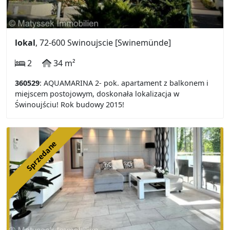
lokal
, 72-600 Swinoujscie [Swinemünde]
2
34 m²
360529
: AQUAMARINA 2- pok. apartament z balkonem i
miejscem postojowym, doskonała lokalizacja w
Świnoujściu! Rok budowy 2015!
Sprzedane