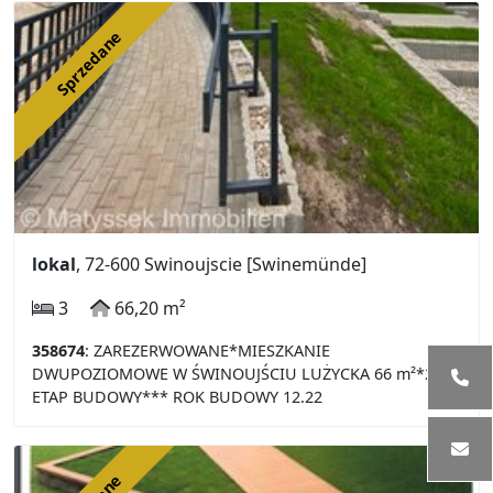
Sprzedane
lokal
, 72-600 Swinoujscie [Swinemünde]
3
66,20 m²
358674
: ZAREZERWOWANE*MIESZKANIE
DWUPOZIOMOWE W ŚWINOUJŚCIU LUŻYCKA 66 m²*2
ETAP BUDOWY*** ROK BUDOWY 12.22