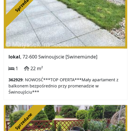
Sprzedane
lokal
, 72-600 Swinoujscie [Swinemünde]
1
22 m²
362929
: NOWOSĆ***TOP OFERTA***Mały apartament z
balkonem bezpośrednio przy promenadzie w
Świnoujściu***
Sprzedane