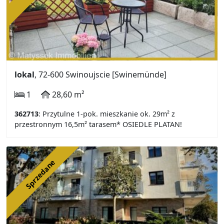
lokal
, 72-600 Swinoujscie [Swinemünde]
1
28,60 m²
362713
: Przytulne 1-pok. mieszkanie ok. 29m² z
przestronnym 16,5m² tarasem* OSIEDLE PLATAN!
Sprzedane