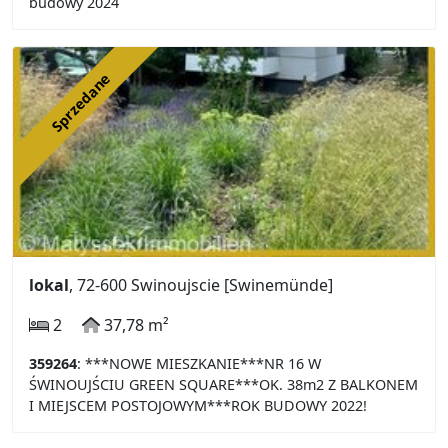
budowy 2024
Sprzedane
lokal
, 72-600 Swinoujscie [Swinemünde]
2
37,78 m²
359264
: ***NOWE MIESZKANIE***NR 16 W
ŚWINOUJŚCIU GREEN SQUARE***OK. 38m2 Z BALKONEM
I MIEJSCEM POSTOJOWYM***ROK BUDOWY 2022!