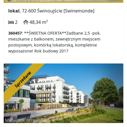
lokal
, 72-600 Świnoujście [Swinemünde]
2
48,34 m²
360457
: **ŚWIETNA OFERTA**Zadbane 2,5 -pok.
mieszkanie z balkonem, zewnętrznym miejscem
postojowym, komórką lokatorską, kompletnie
wyposażone! Rok budowy 2017
Sprzedane