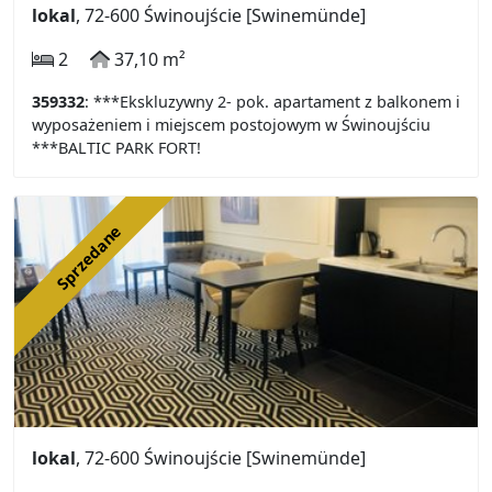
lokal
, 72-600 Świnoujście [Swinemünde]
2
37,10 m²
359332
: ***Ekskluzywny 2- pok. apartament z balkonem i
wyposażeniem i miejscem postojowym w Świnoujściu
***BALTIC PARK FORT!
Sprzedane
lokal
, 72-600 Świnoujście [Swinemünde]