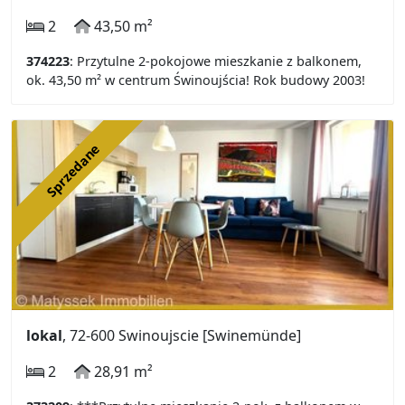
2
43,50 m²
374223
: Przytulne 2-pokojowe mieszkanie z balkonem,
ok. 43,50 m² w centrum Świnoujścia! Rok budowy 2003!
Sprzedane
lokal
, 72-600 Swinoujscie [Swinemünde]
2
28,91 m²