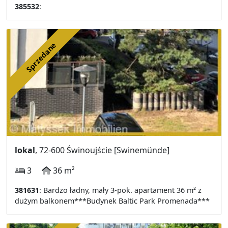
385532
:
Sprzedane
lokal
, 72-600 Świnoujście [Swinemünde]
3
36 m²
381631
: Bardzo ładny, mały 3-pok. apartament 36 m² z
dużym balkonem***Budynek Baltic Park Promenada***