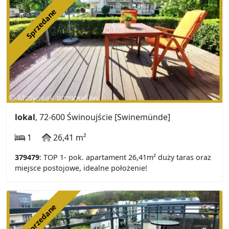
Sprzedane
lokal
, 72-600 Świnoujście [Swinemünde]
1
26,41 m²
379479
: TOP 1- pok. apartament 26,41m² duży taras oraz
miejsce postojowe, idealne położenie!
Sprzedane