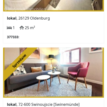
lokal
, 26129 Oldenburg
1
25 m²
377333
:
Sprzedane
lokal
, 72-600 Swinoujscie [Swinemünde]