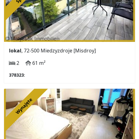
lokal
, 72-500 Miedzyzdroje [Misdroy]
2
61 m²
378323
:
Wynajęte