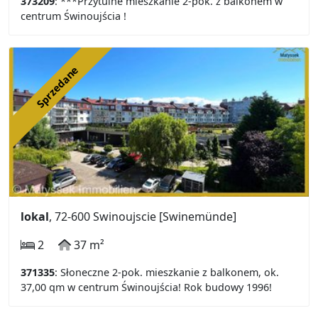
373209
: ***Przytulne mieszkanie 2-pok. z balkonem w
centrum Świnoujścia !
Sprzedane
lokal
, 72-600 Swinoujscie [Swinemünde]
2
37 m²
371335
: Słoneczne 2-pok. mieszkanie z balkonem, ok.
37,00 qm w centrum Świnoujścia! Rok budowy 1996!