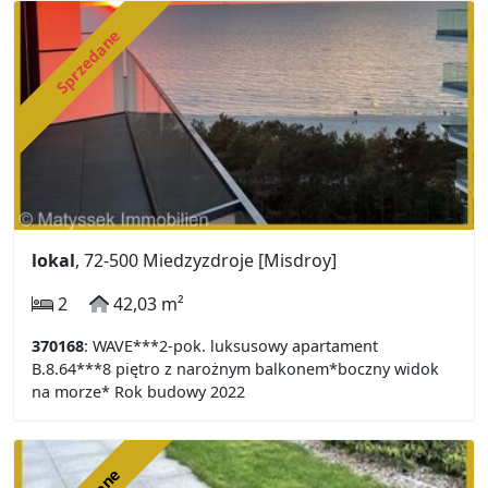
Sprzedane
lokal
, 72-500 Miedzyzdroje [Misdroy]
2
42,03 m²
370168
: WAVE***2-pok. luksusowy apartament
B.8.64***8 piętro z narożnym balkonem*boczny widok
na morze* Rok budowy 2022